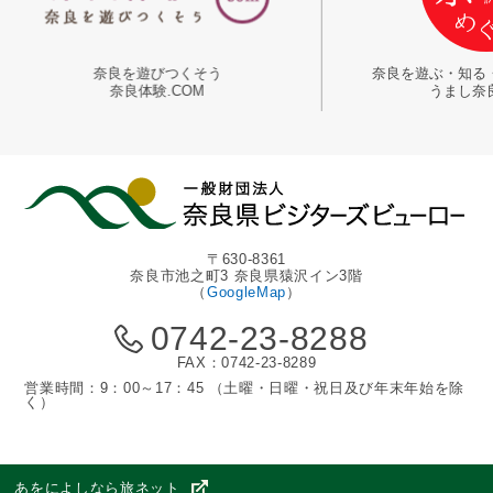
奈良を遊びつくそう
奈良を遊ぶ・知る・巡る体験プラ
奈良体験.COM
うまし奈良めぐり
〒630-8361
奈良市池之町3 奈良県猿沢イン3階
（
GoogleMap
）
0742-23-8288
FAX：0742-23-8289
営業時間：9：00～17：45 （土曜・日曜・祝日及び年末年始を除
く）
あをによしなら旅ネット